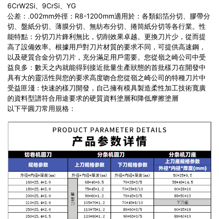
6CrW2Si、9CrSi、YG
公差：.002mm
外徑：R8-1200mm
適用於：各類鋁箔分切、膠帶分
切、盤紙分切、薄膜分切、無紡布分切、捲筒紙分切等各行業。
性
能特點：
分切刀片鋒利無比，切削效果卓越。更換刀片少，從而提
高了設備效率。
根據用戶對刀片材質的要求不同，可提供高速鋼，
以及硬質合金分切刀片，充分滿足用戶需要。
您從嶺之崎公司中受
益良多：
數天之內就能得到接近批量生產狀態的首批樣刀
在開發中
具有大的靈活性
與您的要求高度吻合
您從嶺之崎公司的特種刀片中
受益匪淺：
快速的樣刀開發，自己擁有模具製造
柔性加工技術
寬廣
的資料型譜
符合用途要求的硬質資料塗層和降低摩擦塗層
以下平圓刀常用規格：