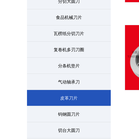
分切大圆刀
食品机械刀片
瓦楞纸分切刀片
复卷机多刃刀圈
分条机垫片
气动轴承刀
皮革刀片
钨钢圆刀片
切台大圆刀