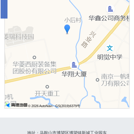
© 2026 AutoNavi
- GS(2019)6379号
地址：
马鞍山市博望区博望镇新城工业园东