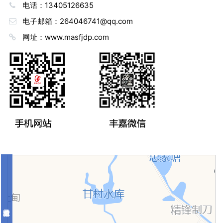
电话
：
13405126635
电子邮箱
：
264046741@qq.com
网址：
www.masfjdp.com