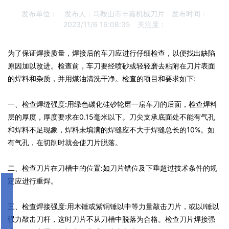
发布单位：
发布人：
马鞍山市丰嘉机械刀片
发布时间：
2023/11/6 16:08:35
关注度：
为了保证焊接质量，焊接后的车刀应进行仔细检查，以便找出缺陷
原因加以改进。检查前，车刀要经喷砂或轻轻磨去粘附在刀片表面
的焊料和杂质，并用煤油清洗干净。检查的项目和要求如下:
一、检查焊缝强度:用绿色碳化硅砂轮磨一扇车刀的后面，检查焊料
层的厚度，厚度要求在0.15毫米以下。刀尖支承底面处不能有气孔
和焊料不足现象，焊料未填满的焊缝应不大于焊缝总长的10%。如
有气孔，在切削时就会使刀片脱落。
二、检查刀片在刀槽中的位置:如刀片错位及下垂超过技术条件的规
定应进行重焊。
三、检查焊接强度:用木锤或紫铜锤以中等力量敲击刀片，或以I锤以
强力敲击刀杆，这时刀片不从刀槽中脱落为合格。检查刀片焊接强