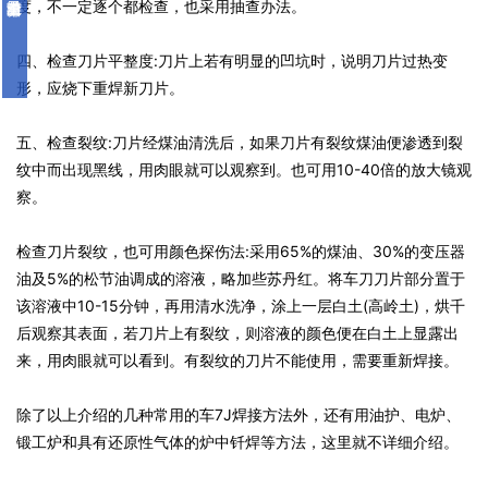
度，不一定逐个都检查，也采用抽查办法。
四、检查刀片平整度:刀片上若有明显的凹坑时，说明刀片过热变
形，应烧下重焊新刀片。
五、检查裂纹:刀片经煤油清洗后，如果刀片有裂纹煤油便渗透到裂
纹中而出现黑线，用肉眼就可以观察到。也可用10-40倍的放大镜观
察。
检查刀片裂纹，也可用颜色探伤法:采用65%的煤油、30%的变压器
油及5%的松节油调成的溶液，略加些苏丹红。将车刀刀片部分置于
该溶液中10-15分钟，再用清水洗净，涂上一层白土(高岭土)，烘千
后观察其表面，若刀片上有裂纹，则溶液的颜色便在白土上显露出
来，用肉眼就可以看到。有裂纹的刀片不能使用，需要重新焊接。
除了以上介绍的几种常用的车7J焊接方法外，还有用油护、电炉、
锻工炉和具有还原性气体的炉中钎焊等方法，这里就不详细介绍。